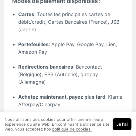
Modes de paiement disponibles :
Cartes
: Toutes les principales cartes de
débit/crédit, Cartes Bancaires (France), JSB
(Japon)
Portefeuilles
: Apple Pay, Google Pay, Lien,
Amazon Pay
Redirections bancaires
: Bancontact
(Belgique), EPS (Autriche), giropay
(Allemagne)
Achetez maintenant, payez plus tard
: Klarna,
Afterpay/Clearpay
Cette mise à jour améliore la flexibilité de
Nous utilisons des cookies pour offrir une meilleure
Je l'ai
paiement, garantissant à vos clients une
expérience du site Web. En continuant à utiliser ce site
Web, vous acceptez nos
politique de cookies.
expérience de paiement plus personnalisée et